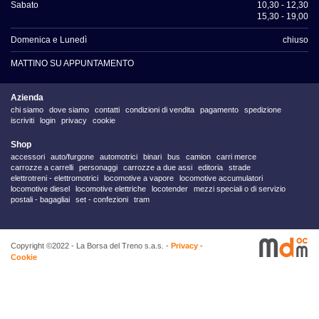
Sabato
10,30 - 12,30
15,30 - 19,00
Domenica e Lunedì
chiuso
MATTINO SU APPUNTAMENTO
Azienda
chi siamo
dove siamo
contatti
condizioni di vendita
pagamento
spedizione
iscriviti
login
privacy
cookie
Shop
accessori
auto/furgone
automotrici
binari
bus
camion
carri merce
carrozze a carrelli
personaggi
carrozze a due assi
editoria
strade
elettrotreni - elettromotrici
locomotive a vapore
locomotive accumulatori
locomotive diesel
locomotive elettriche
locotender
mezzi speciali o di servizio
postali - bagagliai
set - confezioni
tram
Copyright ©2022 - La Borsa del Treno s.a.s. -
Privacy
-
Cookie