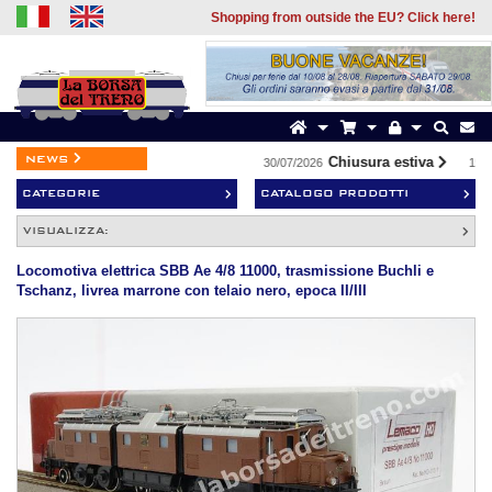
Shopping from outside the EU? Click here!
news
Chiusura estiva
30/07/2026
19/0
CATEGORIE
CATALOGO PRODOTTI
VISUALIZZA:
Locomotiva elettrica SBB Ae 4/8 11000, trasmissione Buchli e
Tschanz, livrea marrone con telaio nero, epoca II/III