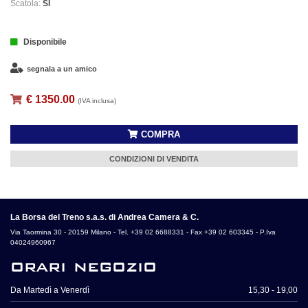
Scatola:
SI
Disponibile
segnala a un amico
€ 1350.00
(IVA inclusa)
COMPRA
CONDIZIONI DI VENDITA
La Borsa del Treno s.a.s. di Andrea Camera & C.
Via Taormina 30 - 20159 Milano - Tel. +39 02 6688331 - Fax +39 02 603345 - P.Iva
04024960967
orari negozio
Da Martedì a Venerdì
15,30 - 19,00