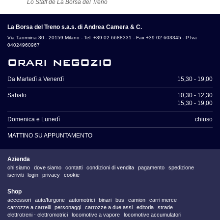
Lo Staff de La Borsa del Treno
La Borsa del Treno s.a.s. di Andrea Camera & C.
Via Taormina 30 - 20159 Milano - Tel. +39 02 6688331 - Fax +39 02 603345 - P.Iva
04024960967
orari negozio
Da Martedì a Venerdì
15,30 - 19,00
Sabato
10,30 - 12,30
15,30 - 19,00
Domenica e Lunedì
chiuso
MATTINO SU APPUNTAMENTO
Azienda
chi siamo
dove siamo
contatti
condizioni di vendita
pagamento
spedizione
iscriviti
login
privacy
cookie
Shop
accessori
auto/furgone
automotrici
binari
bus
camion
carri merce
carrozze a carrelli
personaggi
carrozze a due assi
editoria
strade
elettrotreni - elettromotrici
locomotive a vapore
locomotive accumulatori