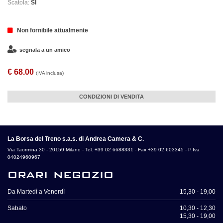
Scatola:
SI
Non fornibile attualmente
segnala a un amico
€ 68.00
(IVA inclusa)
CONDIZIONI DI VENDITA
La Borsa del Treno s.a.s. di Andrea Camera & C.
Via Taormina 30 - 20159 Milano - Tel. +39 02 6688331 - Fax +39 02 603345 - P.Iva
04024960967
orari negozio
Da Martedì a Venerdì
15,30 - 19,00
Sabato
10,30 - 12,30
15,30 - 19,00