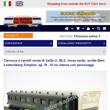
Shopping from outside the EU? Click here!
news
Chiusura estiva
30/07/2026
19/0
CATEGORIE
CATALOGO PRODOTTI
VISUALIZZA:
Carrozza a carrelli mista di 1a/2a cl. BLS, livrea verde, scritta Bern
Loetschberg Simplon, ep. III - Ill.ne interna con personaggi