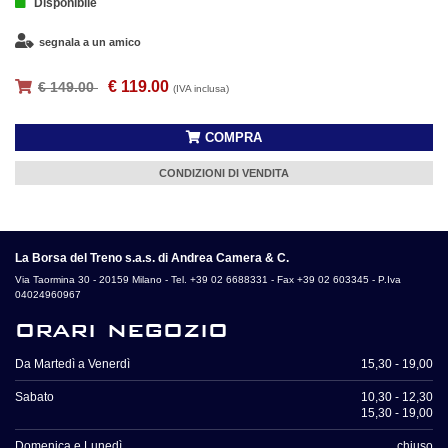
Disponibile
segnala a un amico
€ 119.00
€ 149.00
(IVA inclusa)
COMPRA
CONDIZIONI DI VENDITA
La Borsa del Treno s.a.s. di Andrea Camera & C.
Via Taormina 30 - 20159 Milano - Tel. +39 02 6688331 - Fax +39 02 603345 - P.Iva
04024960967
orari negozio
Da Martedì a Venerdì
15,30 - 19,00
Sabato
10,30 - 12,30
15,30 - 19,00
Domenica e Lunedì
chiuso