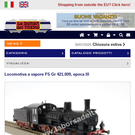
Shopping from outside the EU? Click here!
news
Chiusura estiva
30/07/2026
19/
CATEGORIE
CATALOGO PRODOTTI
VISUALIZZA:
Locomotiva a vapore FS Gr 421.009, epoca III