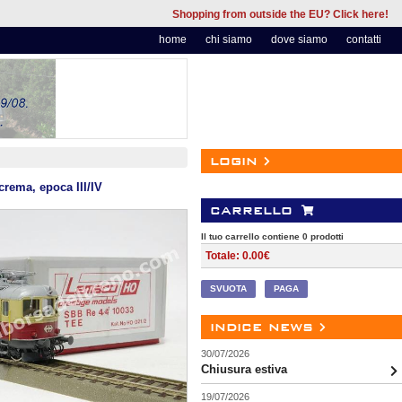
Shopping from outside the EU? Click here!
home
chi siamo
dove siamo
contatti
login
crema, epoca III/IV
carrello
Il tuo carrello contiene 0 prodotti
Totale: 0.00€
SVUOTA
PAGA
indice news
30/07/2026
Chiusura estiva
19/07/2026