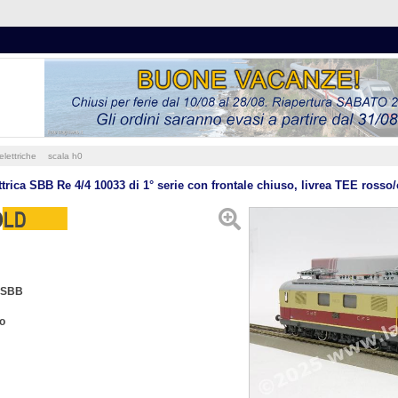
elettriche
scala h0
trica SBB Re 4/4 10033 di 1° serie con frontale chiuso, livrea TEE rosso/
SBB
o