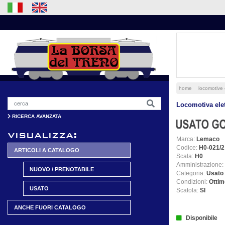
home
locomotive 
Locomotiva elet
RICERCA AVANZATA
visualizza:
Marca:
Lemaco
Codice:
H0-021/2
ARTICOLI A CATALOGO
Scala:
H0
Amministrazione:
NUOVO / PRENOTABILE
Categoria:
Usato
Condizioni:
Ottim
USATO
Scatola:
SI
ANCHE FUORI CATALOGO
Disponibile