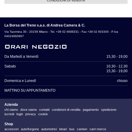
CONDIZIONI DI VENDITA
La Borsa del Treno s.a.s. di Andrea Camera & C.
Via Taormina 30 - 20159 Milano - Tel. +39 02 6688331 - Fax +39 02 603345 - P.Iva
04024960967
orari negozio
Da Martedì a Venerdì
15,30 - 19,00
Sabato
10,30 - 12,30
15,30 - 19,00
Domenica e Lunedì
chiuso
MATTINO SU APPUNTAMENTO
Azienda
chi siamo
dove siamo
contatti
condizioni di vendita
pagamento
spedizione
iscriviti
login
privacy
cookie
Shop
accessori
auto/furgone
automotrici
binari
bus
camion
carri merce