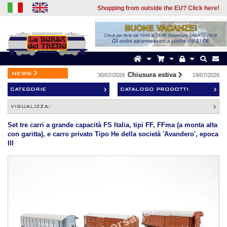
Shopping from outside the EU? Click here!
news
Chiusura estiva
Pr
30/07/2026
19/07/2026
CATEGORIE
CATALOGO PRODOTTI
VISUALIZZA:
Set tre carri a grande capacità FS Italia, tipi FF, FFma (a monta alta
con garitta), e carro privato Tipo He della società 'Avandero', epoca
III