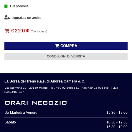
Disponibile
segnala a un amico
€ 219.00
(IVA inclusa)
COMPRA
CONDIZIONI DI VENDITA
La Borsa del Treno s.a.s. di Andrea Camera & C.
Via Taormina 30 - 20159 Milano - Tel. +39 02 6688331 - Fax +39 02 603345 - P.Iva
04024960967
orari negozio
Da Martedì a Venerdì
15,30 - 19,00
Sabato
10,30 - 12,30
15,30 - 19,00