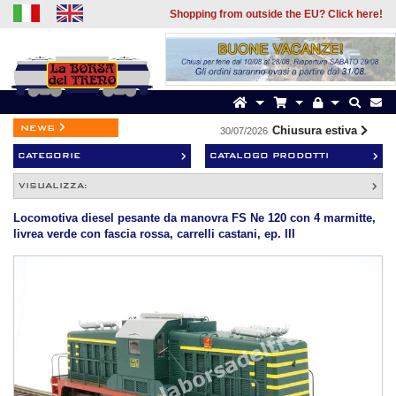
Shopping from outside the EU? Click here!
news
Chiusura estiva
30/07/2026
19/
CATEGORIE
CATALOGO PRODOTTI
VISUALIZZA:
Locomotiva diesel pesante da manovra FS Ne 120 con 4 marmitte,
livrea verde con fascia rossa, carrelli castani, ep. III