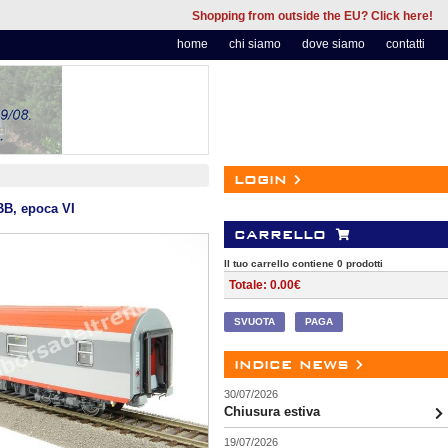
Shopping from outside the EU? Click here!
home
chi siamo
dove siamo
contatti
login
BB, epoca VI
carrello
Il tuo carrello contiene 0 prodotti
Totale: 0.00€
SVUOTA
PAGA
indice news
30/07/2026
Chiusura estiva
19/07/2026