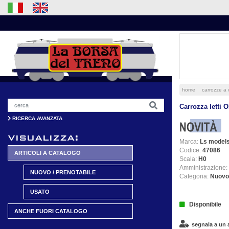
home
carrozze a c
Carrozza letti 
RICERCA AVANZATA
visualizza:
Marca:
Ls model
Codice:
47086
ARTICOLI A CATALOGO
Scala:
H0
Amministrazione:
NUOVO / PRENOTABILE
Categoria:
Nuovo
USATO
Disponibile
ANCHE FUORI CATALOGO
segnala a un