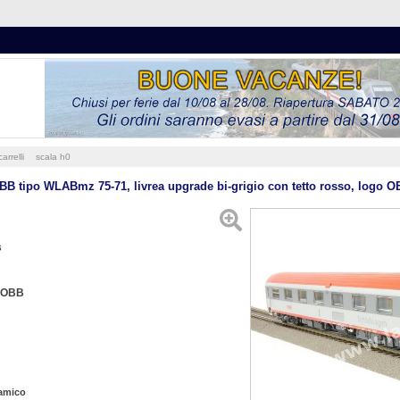
arrelli
scala h0
OBB tipo WLABmz 75-71, livrea upgrade bi-grigio con tetto rosso, logo O
s
OBB
 amico