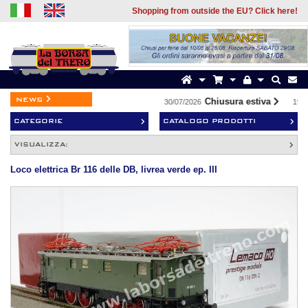
Shopping from outside the EU? Click here!
news
Chiusura estiva
30/07/2026
19/07
CATEGORIE
CATALOGO PRODOTTI
VISUALIZZA:
Loco elettrica Br 116 delle DB, livrea verde ep. III