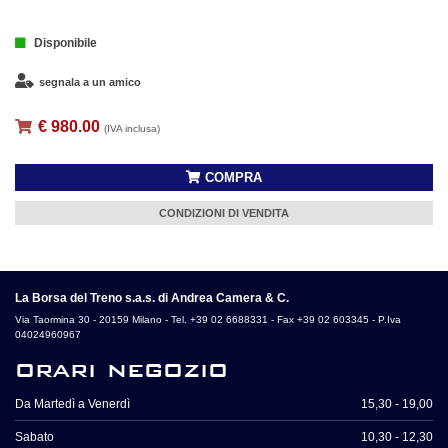
Disponibile
segnala a un amico
€ 980.00
(IVA inclusa)
COMPRA
CONDIZIONI DI VENDITA
La Borsa del Treno s.a.s. di Andrea Camera & C.
Via Taormina 30 - 20159 Milano - Tel. +39 02 6688331 - Fax +39 02 603345 - P.Iva
04024960967
orari negozio
Da Martedì a Venerdì
15,30 - 19,00
Sabato
10,30 - 12,30