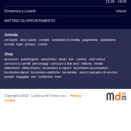
15,30 - 19,00
Domenica e Lunedì
chiuso
MATTINO SU APPUNTAMENTO
Azienda
chi siamo
dove siamo
contatti
condizioni di vendita
pagamento
spedizione
iscriviti
login
privacy
cookie
Shop
accessori
auto/furgone
automotrici
binari
bus
camion
carri merce
carrozze a carrelli
personaggi
carrozze a due assi
editoria
strade
elettrotreni - elettromotrici
locomotive a vapore
locomotive accumulatori
locomotive diesel
locomotive elettriche
locotender
mezzi speciali o di servizio
postali - bagagliai
set - confezioni
tram
Copyright ©2022 - La Borsa del Treno s.a.s. -
Privacy
-
Cookie