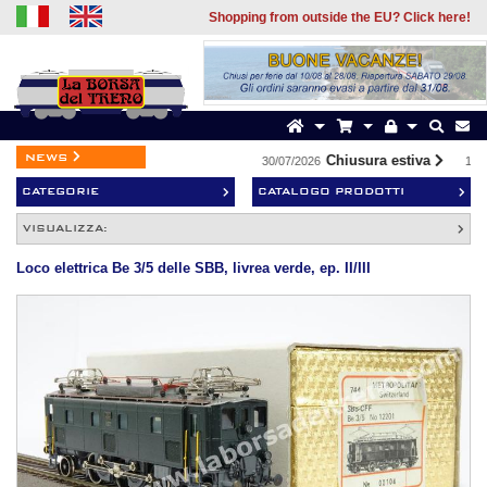
Shopping from outside the EU? Click here!
news
Chiusura estiva
30/07/2026
19/0
CATEGORIE
CATALOGO PRODOTTI
VISUALIZZA:
Loco elettrica Be 3/5 delle SBB, livrea verde, ep. II/III