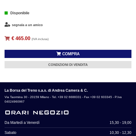
Disponibile
segnala a un amico
€ 465.00
(IVA inclusa)
COMPRA
CONDIZIONI DI VENDITA
La Borsa del Treno s.a.s. di Andrea Camera & C.
Via Taormina 30 - 20159 Milano - Tel. +39 02 6688331 - Fax +39 02 603345 - P.Iva
04024960967
orari negozio
Da Martedì a Venerdì
15,30 - 19,00
Sabato
10,30 - 12,30