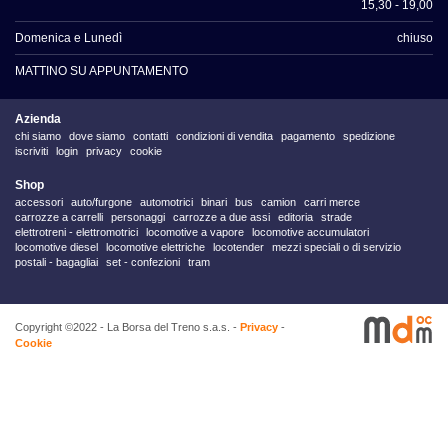
15,30 - 19,00
Domenica e Lunedì
chiuso
MATTINO SU APPUNTAMENTO
Azienda
chi siamo
dove siamo
contatti
condizioni di vendita
pagamento
spedizione
iscriviti
login
privacy
cookie
Shop
accessori
auto/furgone
automotrici
binari
bus
camion
carri merce
carrozze a carrelli
personaggi
carrozze a due assi
editoria
strade
elettrotreni - elettromotrici
locomotive a vapore
locomotive accumulatori
locomotive diesel
locomotive elettriche
locotender
mezzi speciali o di servizio
postali - bagagliai
set - confezioni
tram
Copyright ©2022 - La Borsa del Treno s.a.s. -
Privacy
-
Cookie