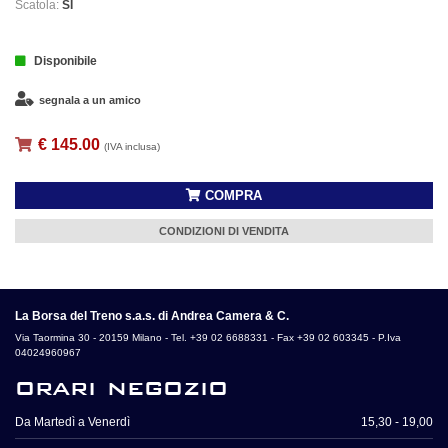
Scatola:
SI
Disponibile
segnala a un amico
€ 145.00
(IVA inclusa)
COMPRA
CONDIZIONI DI VENDITA
La Borsa del Treno s.a.s. di Andrea Camera & C.
Via Taormina 30 - 20159 Milano - Tel. +39 02 6688331 - Fax +39 02 603345 - P.Iva
04024960967
orari negozio
Da Martedì a Venerdì
15,30 - 19,00