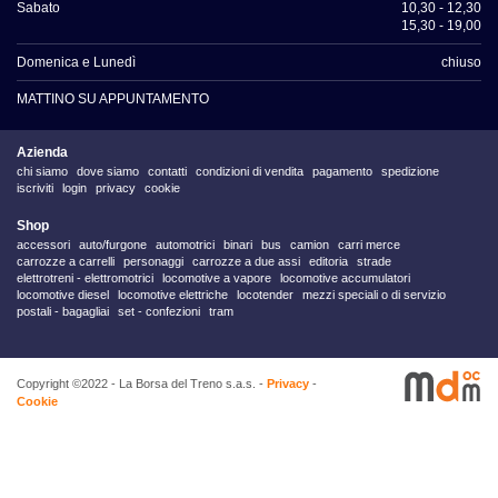
Sabato
10,30 - 12,30
15,30 - 19,00
Domenica e Lunedì
chiuso
MATTINO SU APPUNTAMENTO
Azienda
chi siamo
dove siamo
contatti
condizioni di vendita
pagamento
spedizione
iscriviti
login
privacy
cookie
Shop
accessori
auto/furgone
automotrici
binari
bus
camion
carri merce
carrozze a carrelli
personaggi
carrozze a due assi
editoria
strade
elettrotreni - elettromotrici
locomotive a vapore
locomotive accumulatori
locomotive diesel
locomotive elettriche
locotender
mezzi speciali o di servizio
postali - bagagliai
set - confezioni
tram
Copyright ©2022 - La Borsa del Treno s.a.s. -
Privacy
-
Cookie