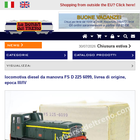
Shopping from outside the EU? Click here!
news
Chiusura estiva
30/07/2026
19
CATEGORIE
CATALOGO PRODOTTI
VISUALIZZA:
locomotiva diesel da manovra FS D 225 6099, livrea di origine,
epoca III/IV