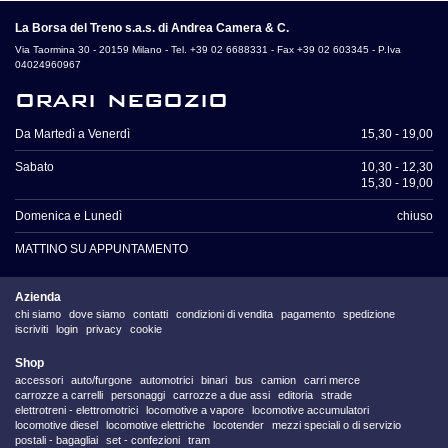
La Borsa del Treno s.a.s. di Andrea Camera & C.
Via Taormina 30 - 20159 Milano - Tel. +39 02 6688331 - Fax +39 02 603345 - P.Iva
04024960967
orari negozio
Da Martedì a Venerdì
15,30 - 19,00
Sabato
10,30 - 12,30
15,30 - 19,00
Domenica e Lunedì
chiuso
MATTINO SU APPUNTAMENTO
Azienda
chi siamo
dove siamo
contatti
condizioni di vendita
pagamento
spedizione
iscriviti
login
privacy
cookie
Shop
accessori
auto/furgone
automotrici
binari
bus
camion
carri merce
carrozze a carrelli
personaggi
carrozze a due assi
editoria
strade
elettrotreni - elettromotrici
locomotive a vapore
locomotive accumulatori
locomotive diesel
locomotive elettriche
locotender
mezzi speciali o di servizio
postali - bagagliai
set - confezioni
tram