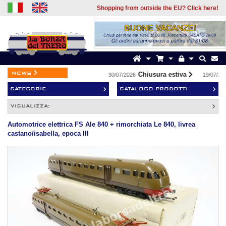
Shopping from outside the EU? Click here!
news
Chiusura estiva
30/07/2026
19/07/202
CATEGORIE
CATALOGO PRODOTTI
VISUALIZZA:
Automotrice elettrica FS Ale 840 + rimorchiata Le 840, livrea
castano/isabella, epoca III