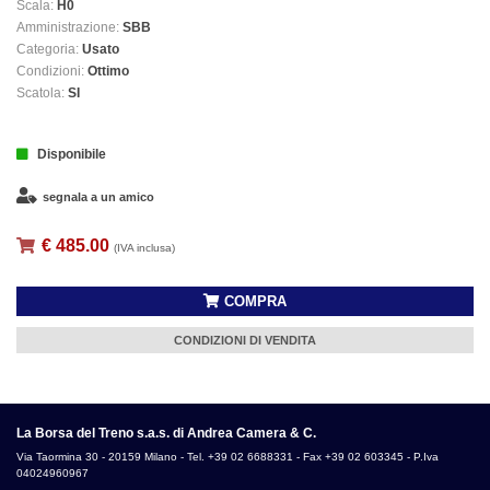
Scala:
H0
Amministrazione:
SBB
Categoria:
Usato
Condizioni:
Ottimo
Scatola:
SI
Disponibile
segnala a un amico
€ 485.00
(IVA inclusa)
COMPRA
CONDIZIONI DI VENDITA
La Borsa del Treno s.a.s. di Andrea Camera & C.
Via Taormina 30 - 20159 Milano - Tel. +39 02 6688331 - Fax +39 02 603345 - P.Iva
04024960967