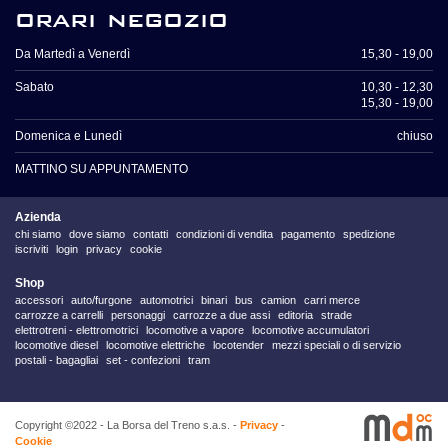
orari negozio
Da Martedì a Venerdì
15,30 - 19,00
Sabato
10,30 - 12,30
15,30 - 19,00
Domenica e Lunedì
chiuso
MATTINO SU APPUNTAMENTO
Azienda
chi siamo
dove siamo
contatti
condizioni di vendita
pagamento
spedizione
iscriviti
login
privacy
cookie
Shop
accessori
auto/furgone
automotrici
binari
bus
camion
carri merce
carrozze a carrelli
personaggi
carrozze a due assi
editoria
strade
elettrotreni - elettromotrici
locomotive a vapore
locomotive accumulatori
locomotive diesel
locomotive elettriche
locotender
mezzi speciali o di servizio
postali - bagagliai
set - confezioni
tram
Copyright ©2022 - La Borsa del Treno s.a.s. -
Privacy
-
Cookie