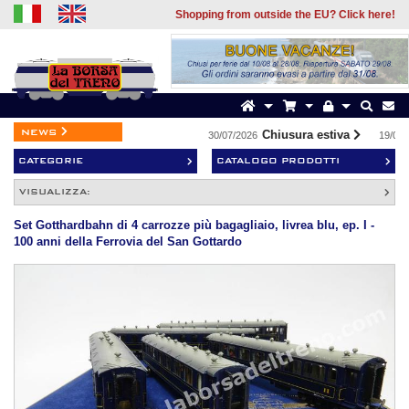
Shopping from outside the EU? Click here!
news
Chiusura estiva
30/07/2026
19/07/2
CATEGORIE
CATALOGO PRODOTTI
VISUALIZZA:
Set Gotthardbahn di 4 carrozze più bagagliaio, livrea blu, ep. I -
100 anni della Ferrovia del San Gottardo