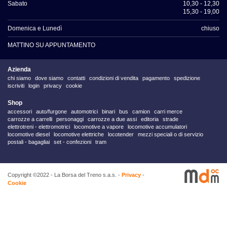
Sabato
10,30 - 12,30
15,30 - 19,00
Domenica e Lunedì
chiuso
MATTINO SU APPUNTAMENTO
Azienda
chi siamo
dove siamo
contatti
condizioni di vendita
pagamento
spedizione
iscriviti
login
privacy
cookie
Shop
accessori
auto/furgone
automotrici
binari
bus
camion
carri merce
carrozze a carrelli
personaggi
carrozze a due assi
editoria
strade
elettrotreni - elettromotrici
locomotive a vapore
locomotive accumulatori
locomotive diesel
locomotive elettriche
locotender
mezzi speciali o di servizio
postali - bagagliai
set - confezioni
tram
Copyright ©2022 - La Borsa del Treno s.a.s. -
Privacy
-
Cookie