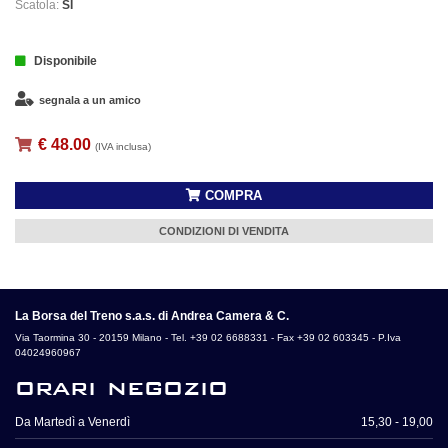
Scatola:
SI
Disponibile
segnala a un amico
€ 48.00
(IVA inclusa)
COMPRA
CONDIZIONI DI VENDITA
La Borsa del Treno s.a.s. di Andrea Camera & C.
Via Taormina 30 - 20159 Milano - Tel. +39 02 6688331 - Fax +39 02 603345 - P.Iva
04024960967
orari negozio
Da Martedì a Venerdì
15,30 - 19,00