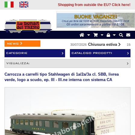
Shopping from outside the EU? Click here!
news
Chiusura estiva
30/07/2026
19/07/
CATEGORIE
CATALOGO PRODOTTI
VISUALIZZA:
Carrozza a carrelli tipo Stahlwagen di 1a/2a/3a cl. SBB, livrea
verde, logo a scudo, ep. III - Ill.ne interna con sistema CA