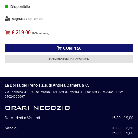
Disponibile
segnala a un amico
€ 219.00
(IVA inclusa)
COMPRA
CONDIZIONI DI VENDITA
La Borsa del Treno s.a.s. di Andrea Camera & C.
Via Taormina 30 - 20159 Milano - Tel. +39 02 6688331 - Fax +39 02 603345 - P.Iva
04024960967
orari negozio
Da Martedì a Venerdì
15,30 - 19,00
Sabato
10,30 - 12,30
15,30 - 19,00